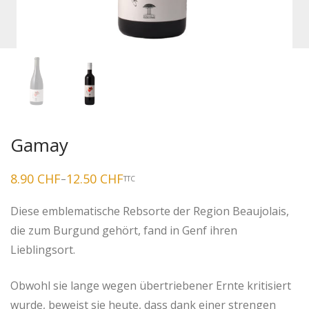
Gamay
8.90
CHF
12.50
CHF
–
TTC
Preisspanne:
8.90 CHF
bis
Diese emblematische Rebsorte der Region Beaujolais,
12.50 CHF
die zum Burgund gehört, fand in Genf ihren
Lieblingsort.
Obwohl sie lange wegen übertriebener Ernte kritisiert
wurde, beweist sie heute, dass dank einer strengen