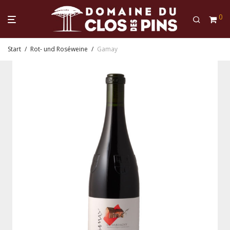
0
Start
/
Rot- und Roséweine
/
Gamay