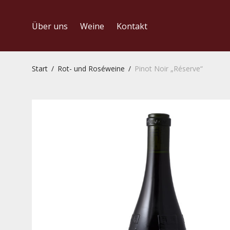
Über uns
Weine
Kontakt
Start
/
Rot- und Roséweine
/
Pinot Noir „Réserve“