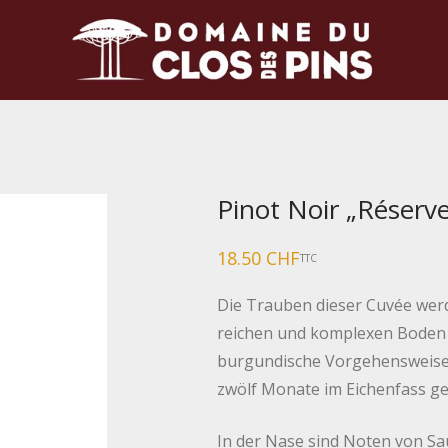
Pinot Noir „Réserv
18.50
CHF
TTC
Die Trauben dieser Cuvée wer
reichen und komplexen Boden h
burgundische Vorgehensweise
zwölf Monate im Eichenfass ger
In der Nase sind Noten von Sau