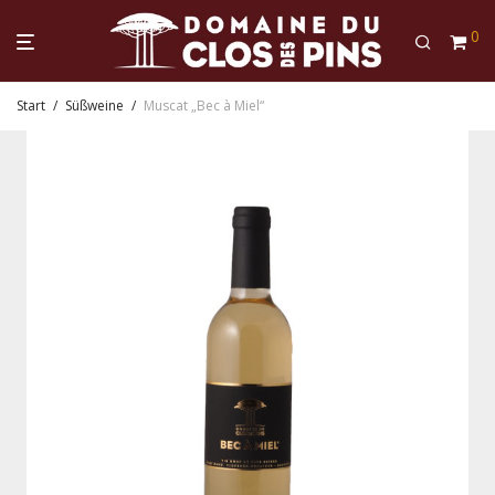
0
Start
/
Süßweine
/
Muscat „Bec à Miel“