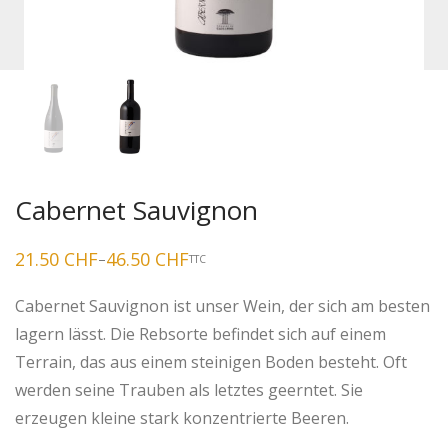
Cabernet Sauvignon
21.50
CHF
46.50
CHF
–
TTC
Preisspanne:
21.50 CHF
bis
Cabernet Sauvignon ist unser Wein, der sich am besten
46.50 CHF
lagern lässt. Die Rebsorte befindet sich auf einem
Terrain, das aus einem steinigen Boden besteht. Oft
werden seine Trauben als letztes geerntet. Sie
erzeugen kleine stark konzentrierte Beeren.