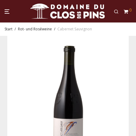
0
Start
/
Rot- und Roséweine
/
Cabernet Sauvignon