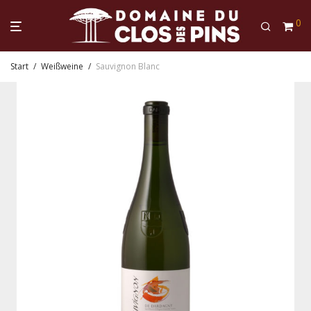
0
Start
/
Weißweine
/
Sauvignon Blanc