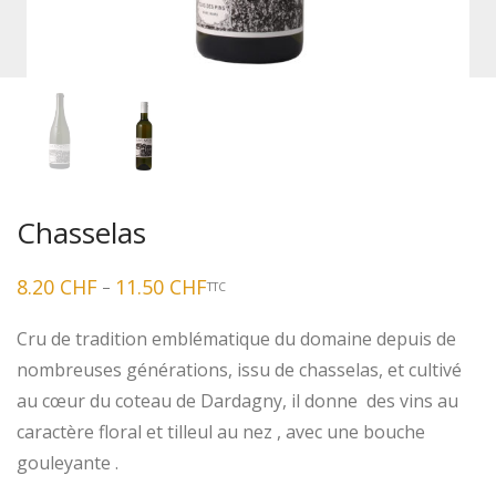
Chasselas
8.20
CHF
11.50
CHF
–
TTC
Plage
de
prix :
Cru de tradition emblématique du domaine depuis de
8.20 CHF
à
nombreuses générations, issu de chasselas, et cultivé
11.50 CHF
au cœur du coteau de Dardagny, il donne des vins au
caractère floral et tilleul au nez , avec une bouche
gouleyante .